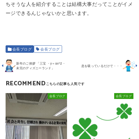
ちそうな人を紹介することは結構大事だってことがイメ
ージできるんじゃないかと思います。
会長ブログ
会長ブログ
新年のご挨拶 「三宝 ・y＝ax^2・
息を吸っているだけで・・・
未完のディズニーランド」
RECOMMEND
会長ブログ
会長ブログ