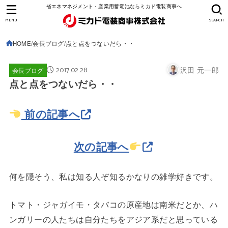
省エネマネジメント・産業用蓄電池ならミカド電装商事へ
MENU
SEARCH
HOME
会長ブログ
点と点をつないだら・・
2017.02.28
沢田 元一郎
会長ブログ
点と点をつないだら・・
前の記事へ
次の記事へ
何を隠そう、私は知る人ぞ知るかなりの雑学好きです。
トマト・ジャガイモ・タバコの原産地は南米だとか、ハ
ンガリーの人たちは自分たちをアジア系だと思っている