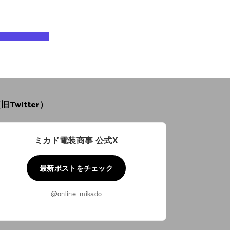
旧Twitter）
ミカド電装商事 公式X
最新ポストをチェック
@online_mikado