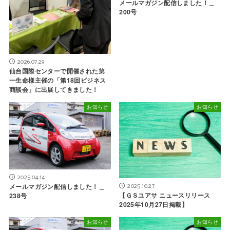
メールマガジン配信しました！＿
200号
2026.07.29
仙台国際センターで開催された第
一生命様主催の「第18回ビジネス
商談会」に出展してきました！
お知らせ
お知らせ
2025.04.14
2025.10.27
メールマガジン配信しました！＿
【ＧＳユアサ ニュースリリース
238号
2025年10月27日掲載】
お知らせ
お知らせ