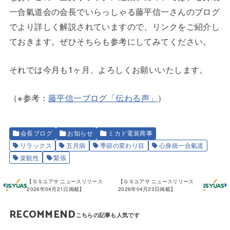
一合氣道会の会長でいらっしゃる藤平信一さんのブログ
でより詳しく解説されていますので、リンクをご紹介し
ておきます。ぜひそちらも参考にしてみてください。
それでは今月も1ヶ月、よろしくお願いいたします。
（※参考：
藤平信一ブログ「伝わる声」
）
会長ブログ
お知らせ
ミカド電装商事
リラックス
五月病
季節の変わり目
心身統一合氣道
楽観性
緊張
【ＧＳユアサ ニュースリリース
【ＧＳユアサ ニュースリリース
2026年04月21日掲載】
2026年04月23日掲載】
RECOMMEND