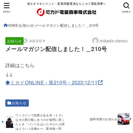
省エネマネジメント・産業用蓄電池ならミカド電装商事へ
MENU
SEARCH
HOME
お知らせ
メールマガジン配信しました！＿210号
2023.12.11
mikado-denso
お知らせ
メールマガジン配信しました！＿210号
詳細はこちら
↓↓
◆ミカドONLINE－第210号－2023/12/11
お知らせ
ワンコインで効果がある本（１０）
臨時休業のお知らせ
なぜ人間が殺し合うのか疑問に思っ
たとき「パンツをはいたサル〜人間
はどういう生物か〜」栗本慎一郎