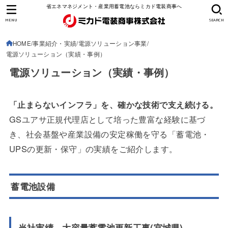
省エネマネジメント・産業用蓄電池ならミカド電装商事へ
MENU
SEARCH
HOME
事業紹介・実績
電源ソリューション事業
電源ソリューション（実績・事例）
電源ソリューション（実績・事例）
「止まらないインフラ」を、確かな技術で支え続ける。
GSユアサ正規代理店として培った豊富な経験に基づ
き、社会基盤や産業設備の安定稼働を守る「蓄電池・
UPSの更新・保守」の実績をご紹介します。
蓄電池設備
当社実績 大容量蓄電池更新工事(宮城県)