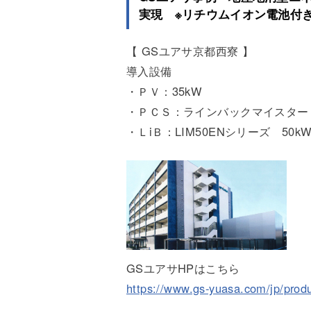
実現
※リチウムイオン電池付
【 GSユアサ京都西寮 】
導入設備
・ＰＶ：35kW
・ＰＣＳ：ラインバックマイスター 
・ＬiＢ：LIM50ENシリーズ 50k
GSユアサHPはこちら
https://www.gs-yuasa.com/jp/produ