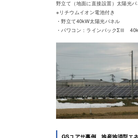
野立て（地面に直接設置）太陽光パ
※リチウムイオン電池付き
・野立て40kW太陽光パネル
・パワコン：ラインバックΣⅢ 40kW 
GSユアサ事例
地産地消型エネ