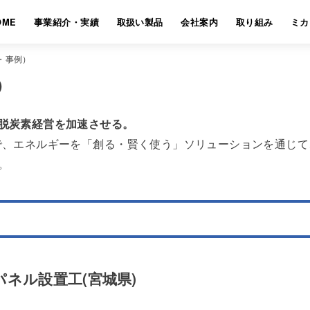
OME
事業紹介・実績
取扱い製品
会社案内
取り組み
ミカ
・事例）
）
脱炭素経営を加速させる。
で、エネルギーを「創る・賢く使う」ソリューションを通じ
。
ネル設置工(宮城県)