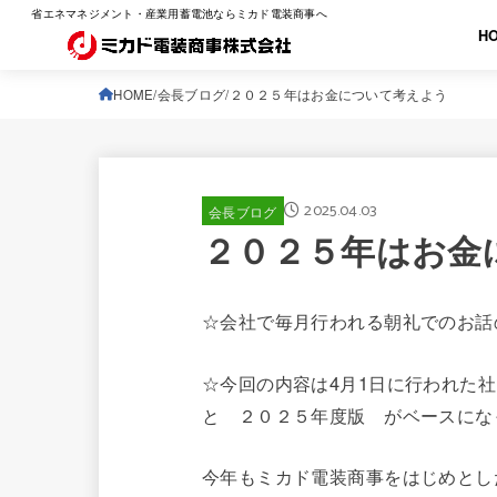
省エネマネジメント・産業用蓄電池ならミカド電装商事へ
H
HOME
会長ブログ
２０２５年はお金について考えよう
2025.04.03
会長ブログ
２０２５年はお金
☆会社で毎月行われる朝礼でのお話
☆今回の内容は4月1日に行われた
と ２０２５年度版 がベースにな
今年もミカド電装商事をはじめとし