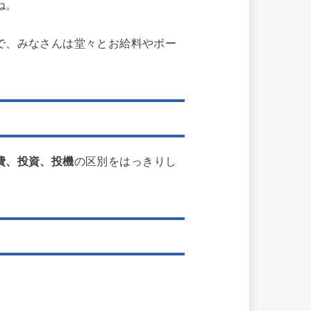
ね。
で、みなさんは堂々とお給料やボー
費、投資、投機
の区別をはっきりし