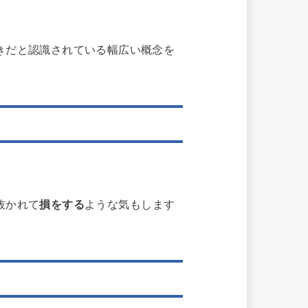
きだと認識されている幅広い概念を
抜かれて
損をする
ような気もします