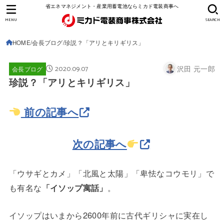
省エネマネジメント・産業用蓄電池ならミカド電装商事へ
MENU
SEARCH
HOME
会長ブログ
珍説？「アリとキリギリス」
2020.09.07
沢田 元一郎
会長ブログ
珍説？「アリとキリギリス」
前の記事へ
次の記事へ
「ウサギとカメ」「北風と太陽」「卑怯なコウモリ」で
も有名な
「イソップ寓話」
。
イソップはいまから2600年前に古代ギリシャに実在し