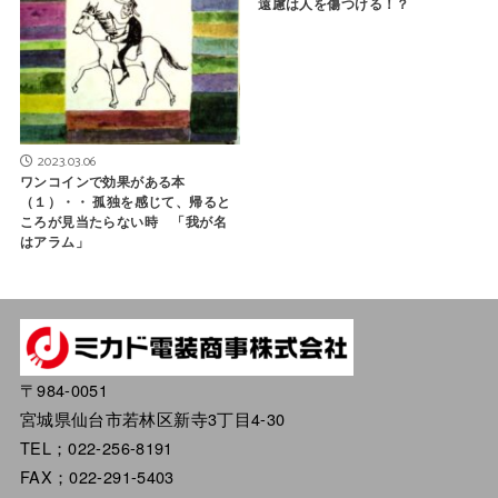
遠慮は人を傷つける！？
2023.03.06
ワンコインで効果がある本
（１）・・ 孤独を感じて、帰ると
ころが見当たらない時 「我が名
はアラム」
〒984-0051
宮城県仙台市若林区新寺3丁目4-30
TEL；022-256-8191
FAX；022-291-5403