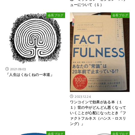
ューについて（１）
会長ブログ
会長ブログ
2021.09.03
「人生はくねくねの一本道」
2023.12.24
ワンコインで効果がある本（１
１）世の中がどんどん悪くなって
いくことが心配になったとき「フ
ァクトフルネス（ハンス・ロスリ
ング）」
会長ブログ
会長ブログ