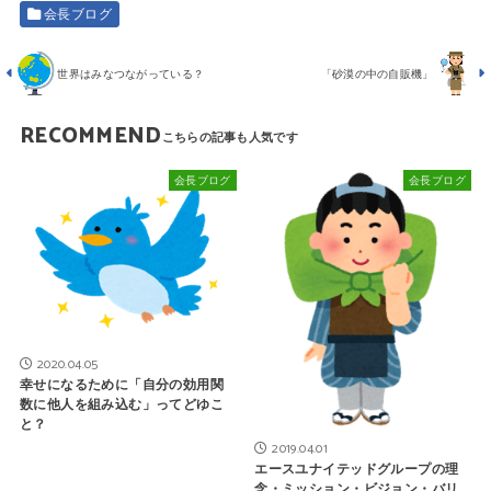
会長ブログ
世界はみなつながっている？
「砂漠の中の自販機」
RECOMMEND
会長ブログ
会長ブログ
2020.04.05
幸せになるために「自分の効用関
数に他人を組み込む」ってどゆこ
と？
2019.04.01
エースユナイテッドグループの理
念・ミッション・ビジョン・バリ