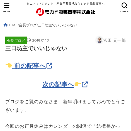
省エネマネジメント・産業用蓄電池ならミカド電装商事へ
MENU
SEARCH
HOME
会長ブログ
三日坊主でいいじゃない
2019.01.10
沢田 元一郎
会長ブログ
三日坊主でいいじゃない
前の記事へ
次の記事へ
ブログをご覧のみなさま、新年明けましておめでとうご
ざいます。
今回のお正月休みはカレンダーの関係で「結構長かっ