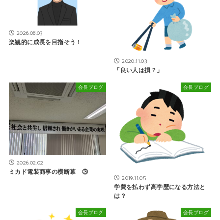
2026.08.03
楽観的に成長を目指そう！
2020.11.03
「良い人は損？」
会長ブログ
会長ブログ
2026.02.02
ミカド電装商事の横断幕 ③
2019.11.05
学費を払わず高学歴になる方法と
は？
会長ブログ
会長ブログ