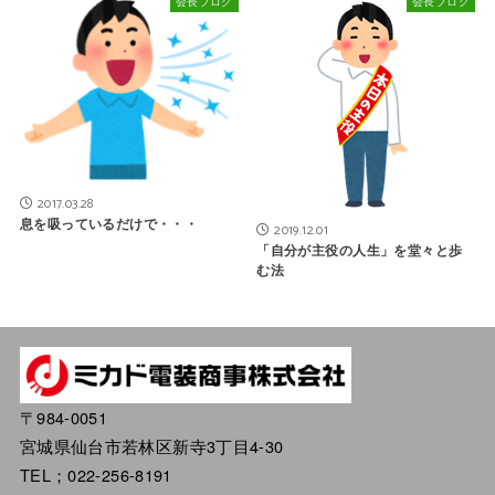
会長ブログ
会長ブログ
2017.03.28
息を吸っているだけで・・・
2019.12.01
「自分が主役の人生」を堂々と歩
む法
〒984-0051
宮城県仙台市若林区新寺3丁目4-30
TEL；022-256-8191