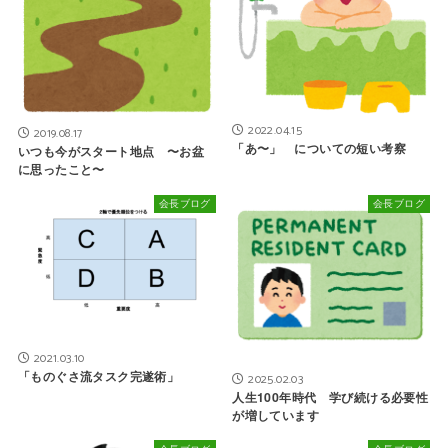
2022.04.15
2019.08.17
「あ〜」 についての短い考察
いつも今がスタート地点 〜お盆
に思ったこと〜
会長ブログ
会長ブログ
2021.03.10
「ものぐさ流タスク完遂術」
2025.02.03
人生100年時代 学び続ける必要性
が増しています