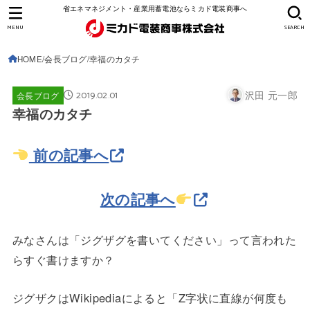
省エネマネジメント・産業用蓄電池ならミカド電装商事へ
MENU
SEARCH
HOME
会長ブログ
幸福のカタチ
2019.02.01
沢田 元一郎
会長ブログ
幸福のカタチ
前の記事へ
次の記事へ
みなさんは「ジグザグを書いてください」って言われた
らすぐ書けますか？
ジグザクはWikipediaによると「Z字状に直線が何度も