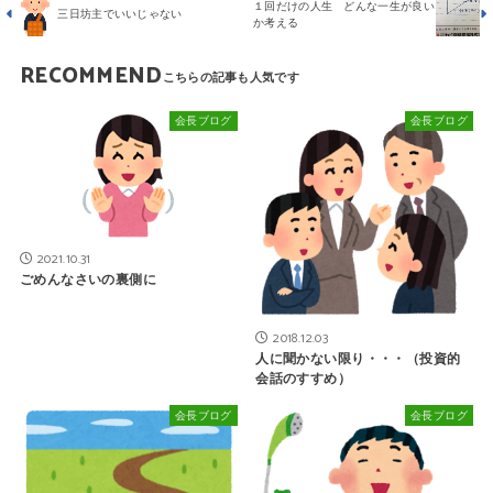
１回だけの人生 どんな一生が良い
三日坊主でいいじゃない
か考える
RECOMMEND
会長ブログ
会長ブログ
2021.10.31
ごめんなさいの裏側に
2018.12.03
人に聞かない限り・・・（投資的
会話のすすめ）
会長ブログ
会長ブログ