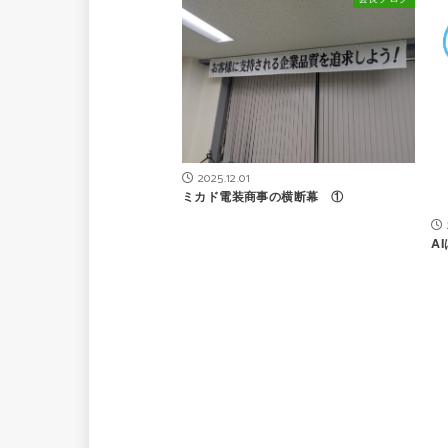
2025.12.01
ミカド電装商事の横断幕 ①
A