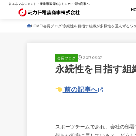
省エネマネジメント・産業用蓄電池ならミカド電装商事へ
H
HOME
会長ブログ
永続性を目指す組織が多様性を重んずるワ
2017.08.07
会長ブログ
永続性を目指す組
前の記事へ
スポーツチームであれ、会社の部署
何らか組織に属していると、どうし