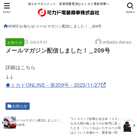
省エネマネジメント・産業用蓄電池ならミカド電装商事へ
MENU
SEARCH
HOME
お知らせ
メールマガジン配信しました！＿209号
2023.11.27
mikado-denso
お知らせ
メールマガジン配信しました！＿209号
詳細はこちら
↓↓
◆ミカドONLINE－第209号－2023/11/27
お知らせ
ワンコインで効果がある本（１０）
メールマガジン配信しました！＿
なぜ人間が殺し合うのか疑問に思っ
208号
たとき「パンツをはいたサル〜人間
はどういう生物か〜」栗本慎一郎