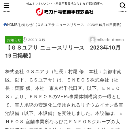
省エネマネジメント・産業用蓄電池ならミカド電装商事へ
MENU
SEARCH
HOME
お知らせ
【ＧＳユアサ ニュースリリース 2023年10月19日掲載】
2023.10.19
mikado-denso
お知らせ
【ＧＳユアサ ニュースリリース 2023年10月
19日掲載】
株式会社 ＧＳユアサ（社長：村尾 修、本社：京都市南
区。以下、ＧＳユアサ）は、ＥＮＥＯＳ株式会社（社
長：齊藤 猛、本社：東京都千代田区。以下、ＥＮＥＯ
Ｓ）より、ＥＮＥＯＳのVPP
事業体制構築の一環とし
※
て、電力系統の安定化に使用されるリチウムイオン蓄電
池設備（以下、本設備）を受注しました。本設備は、Ｅ
ＮＥＯＳ 室蘭事業所ならびにＥＮＥＯＳグループの大