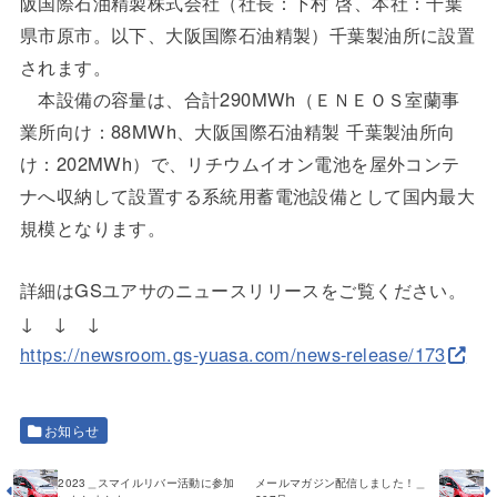
阪国際石油精製株式会社（社長：下村 啓、本社：千葉
県市原市。以下、大阪国際石油精製）千葉製油所に設置
されます。
本設備の容量は、合計290MWh（ＥＮＥＯＳ室蘭事
業所向け：88MWh、大阪国際石油精製 千葉製油所向
け：202MWh）で、リチウムイオン電池を屋外コンテ
ナへ収納して設置する系統用蓄電池設備として国内最大
規模となります。
詳細はGSユアサのニュースリリースをご覧ください。
↓ ↓ ↓
https://newsroom.gs-yuasa.com/news-release/173
お知らせ
2023＿スマイルリバー活動に参加
メールマガジン配信しました！＿