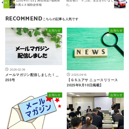
【2024/07/23】締切間近!!福島県
環境省の「デコ活」宣言を行いまし
の再エネ補助金情報
た。
RECOMMEND
お知らせ
お知らせ
2026.02.09
2025.09.16
メールマガジン配信しました！＿
【ＧＳユアサ ニュースリリース
255号
2025年9月10日掲載】
お知らせ
お知らせ