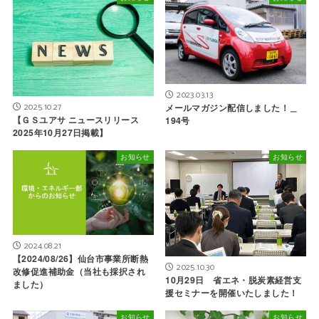
2023.03.13
2025.10.27
メールマガジン配信しました！＿
【ＧＳユアサ ニュースリリース
194号
2025年10月27日掲載】
お知らせ
お知らせ
2024.08.21
【2024/08/26】仙台市事業所断熱
2025.10.30
改修促進補助金（当社も採択され
10月29日 省エネ・脱炭素経営支
ました）
援セミナーを開催いたしました！
お知らせ
お知らせ