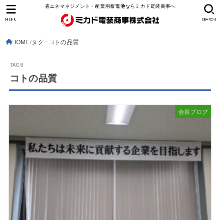
省エネマネジメント・産業用蓄電池ならミカド電装商事へ
MENU
SEARCH
HOME
タグ : コトの品質
コトの品質
会長ブログ