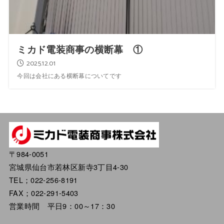
ミカド電装商事の横断幕 ①
2025.12.01
今回は会社にある横断幕についてです
〒984-0051
宮城県仙台市若林区新寺3丁目4-30
TEL；022-256-8191
FAX；022-291-5403
営業時間 平日9：00～17：30