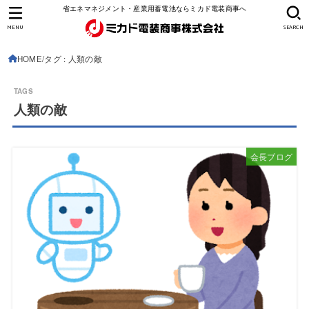
省エネマネジメント・産業用蓄電池ならミカド電装商事へ
MENU
SEARCH
HOME
タグ : 人類の敵
人類の敵
会長ブログ