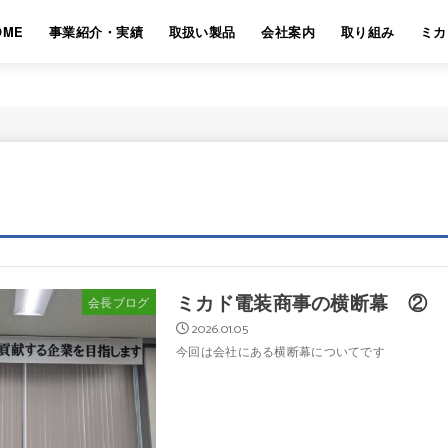
OME
事業紹介・実績
取扱い製品
会社案内
取り組み
ミカ
ミカド電装商事の横断幕 ②
会長ブログ
2026.01.05
今回は会社にある横断幕についてです