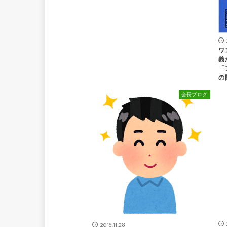
ワ
義
「
の
会長ブログ
2016.11.28