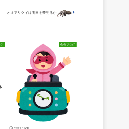
オオアリクイは明日を夢見るか
ログ
会長ブログ
体
2022.11.08