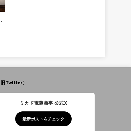
・
旧Twitter）
ミカド電装商事 公式X
最新ポストをチェック