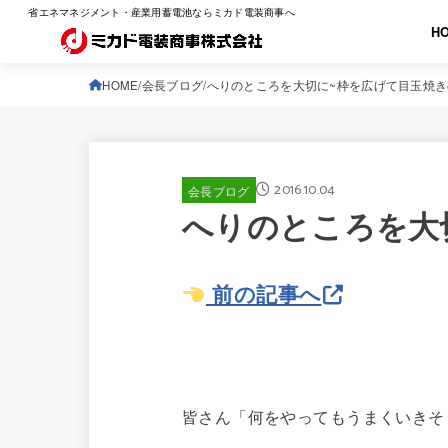
省エネマネジメント・産業用蓄電池ならミカド電装商事へ
H
HOME
会長ブログ
へりのところを大切に~枠を広げて目玉焼
2016.10.04
会長ブログ
へりのところを大
前の記事へ
皆さん「何をやってもうまくいきそ