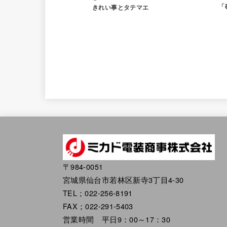
「
きれい事とタテマエ
〒984-0051
宮城県仙台市若林区新寺3丁目4-30
TEL；022-256-8191
FAX；022-291-5403
営業時間 平日9：00～17：30