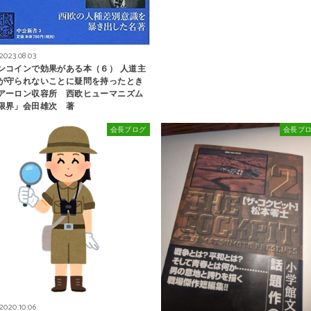
2023.08.03
ンコインで効果がある本（６） 人道主
が守られないことに疑問を持ったとき
アーロン収容所 西欧ヒューマニズム
限界」会田雄次 著
会長ブログ
会長ブ
2020.10.06