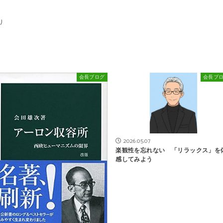
り
会長ブログ
会長ブ
2026.05.07
楽観性を忘れない 「リラックス」を
感してみよう