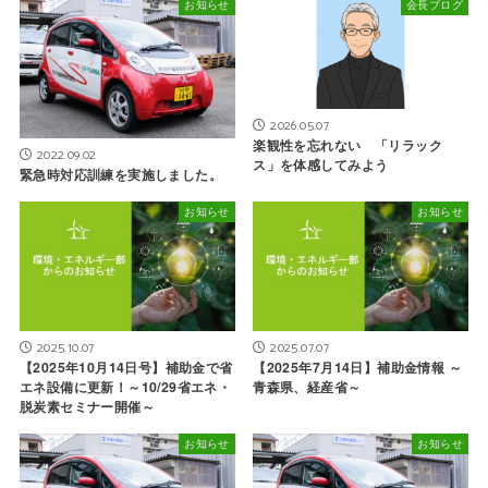
お知らせ
会長ブログ
2026.05.07
楽観性を忘れない 「リラック
2022.09.02
ス」を体感してみよう
緊急時対応訓練を実施しました。
お知らせ
お知らせ
2025.10.07
2025.07.07
【2025年10月14日号】補助金で省
【2025年7月14日】補助金情報 ～
エネ設備に更新！～10/29省エネ・
青森県、経産省～
脱炭素セミナー開催～
お知らせ
お知らせ