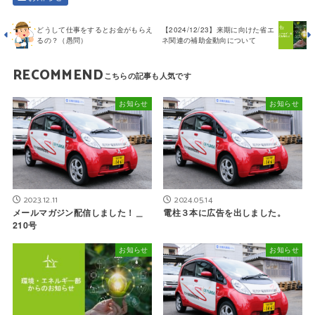
どうして仕事をするとお金がもらえ
【2024/12/23】来期に向けた省エ
るの？（愚問）
ネ関連の補助金動向について
RECOMMEND
お知らせ
お知らせ
2023.12.11
2024.05.14
メールマガジン配信しました！＿
電柱３本に広告を出しました。
210号
お知らせ
お知らせ