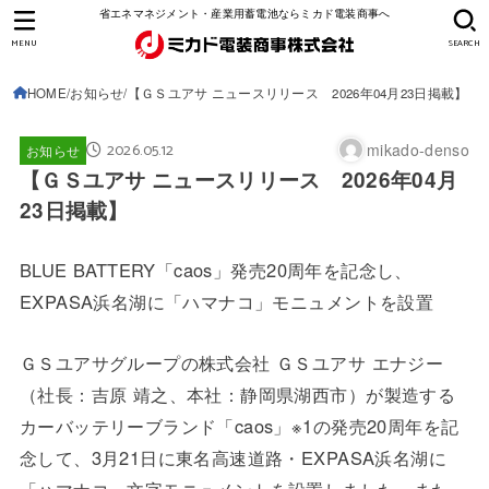
省エネマネジメント・産業用蓄電池ならミカド電装商事へ
MENU
SEARCH
HOME
お知らせ
【ＧＳユアサ ニュースリリース 2026年04月23日掲載】
2026.05.12
mikado-denso
お知らせ
【ＧＳユアサ ニュースリリース 2026年04月
23日掲載】
BLUE BATTERY「caos」発売20周年を記念し、
EXPASA浜名湖に「ハマナコ」モニュメントを設置
ＧＳユアサグループの株式会社 ＧＳユアサ エナジー
（社長：吉原 靖之、本社：静岡県湖西市）が製造する
カーバッテリーブランド「caos」※1の発売20周年を記
念して、3月21日に東名高速道路・EXPASA浜名湖に
「ハマナコ」文字モニュメントを設置しました。また、