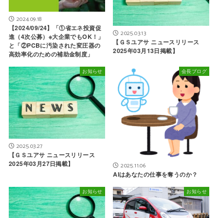
2024.09.18
【2024/09/24】「①省エネ投資促
2025.03.13
進（4次公募）※大企業でもOK！」
【ＧＳユアサ ニュースリリース
と「②PCBに汚染された変圧器の
2025年03月13日掲載】
高効率化のための補助金制度」
お知らせ
会長ブログ
2025.03.27
【ＧＳユアサ ニュースリリース
2025年03月27日掲載】
2025.11.06
AIはあなたの仕事を奪うのか？
お知らせ
お知らせ