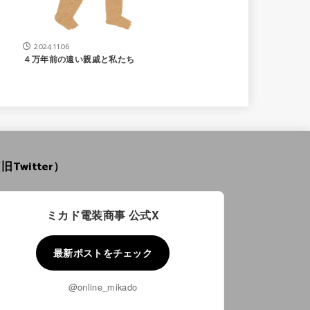
2024.11.06
４万年前の遠い親戚と私たち
旧Twitter）
ミカド電装商事 公式X
最新ポストをチェック
@online_mikado