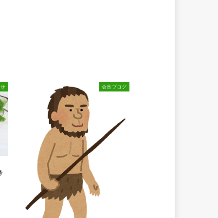
らせ
会長ブログ
号