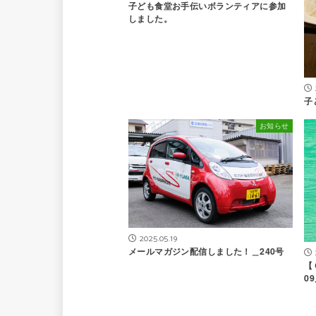
子ども食堂お手伝いボランティアに参加
しました。
子
お知らせ
2025.05.19
メールマガジン配信しました！＿240号
【
0