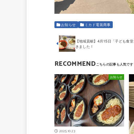
お知らせ
ミカド電装商事
【地域貢献】4月15日「子ども食
きました！
RECOMMEND
お知らせ
2025.10.23