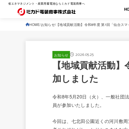
省エネマネジメント・産業用蓄電池ならミカド電装商事へ
H
HOME
お知らせ
【地域貢献活動】令和8年度 第1回「仙台ス
2026.05.25
お知らせ
【地域貢献活動】
加しました
令和8年5月20日（火）、一般社団
員が参加いたしました。
今回は、七北田公園近くの河川敷周