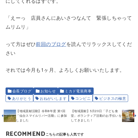
にしてくれるはずです。
「えーっ 店員さんにあいさつなんて 緊張しちゃって
ムリムリ」
って方はぜひ
前回のブログ
を読んでリラックスしてくだ
さい
それでは今月も1ヶ月、よろしくお願いいたします。
会長ブログ
お知らせ
ミカド電装商事
ありがとう
おねがいします
コンビニ
ビジネスの極意
【地域貢献活動】令和8年度 第1回
【地域貢献】5月20日「子ども食
「仙台スマイルリバー活動」に参加
堂」ボランティア活動のお手伝いを
しました
してきました！
RECOMMEND