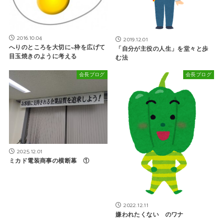
2016.10.04
2019.12.01
へりのところを大切に~枠を広げて
「自分が主役の人生」を堂々と歩
目玉焼きのように考える
む法
会長ブログ
会長ブログ
2025.12.01
ミカド電装商事の横断幕 ①
2022.12.11
嫌われたくない のワナ