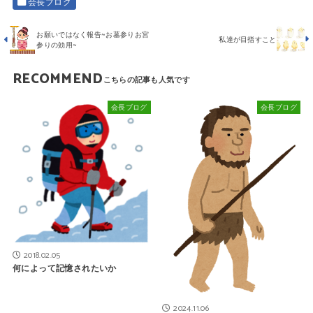
会長ブログ
お願いではなく報告~お墓参りお宮
私達が目指すこと
参りの効用~
RECOMMEND
会長ブログ
会長ブログ
2018.02.05
何によって記憶されたいか
2024.11.06