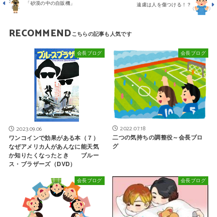
「砂漠の中の自販機」
遠慮は人を傷つける！？
RECOMMEND
会長ブログ
会長ブログ
2022.07.18
2023.09.06
二つの気持ちの調整役～会長ブロ
ワンコインで効果がある本（７）
グ
なぜアメリカ人があんなに能天気
か知りたくなったとき ブルー
ス・ブラザーズ（DVD）
会長ブログ
会長ブログ