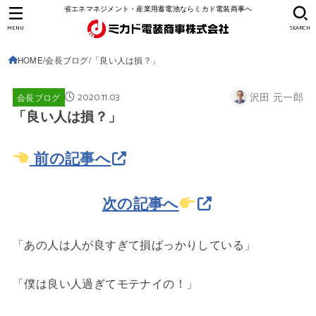
省エネマネジメント・産業用蓄電池ならミカド電装商事へ
MENU
SEARCH
HOME
会長ブログ
「良い人は損？」
2020.11.03
沢田 元一郎
会長ブログ
「良い人は損？」
前の記事へ
次の記事へ
「あの人は人が良すぎて損ばっかりしている」
「僕は良い人過ぎてモテナイの！」